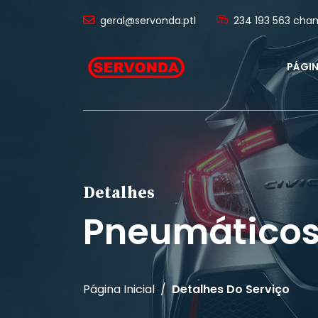
geral@servonda.ptl
234 193 563 cham
PÁGIN
Detalhes
Pneumático
Página Inicial
Detalhes Do Serviço