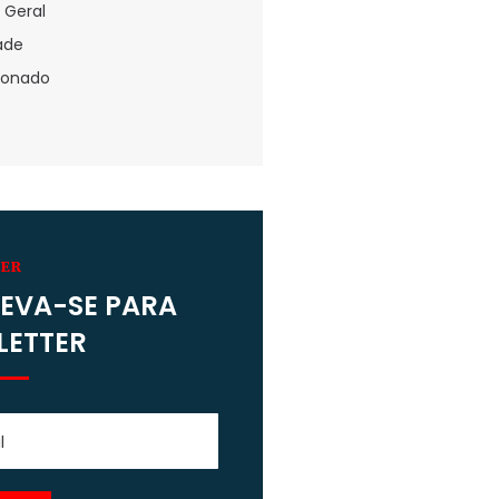
 Geral
dade
ionado
s
VER
EVA-SE PARA
LETTER