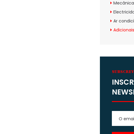
Mecânica
Electrici
Ar condic
Adicionai
SUBSCRE
INSCR
NEWS