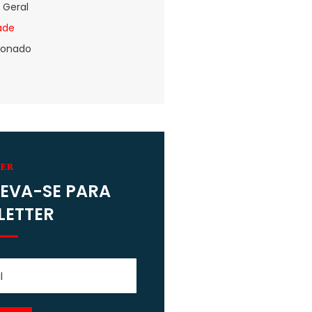
 Geral
dade
ionado
s
VER
EVA-SE PARA
LETTER